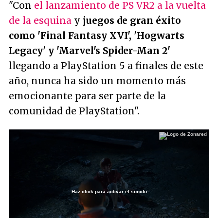
"Con
el lanzamiento de PS VR2 a la vuelta
de la esquina
y
juegos de gran éxito
como 'Final Fantasy XVI', 'Hogwarts
Legacy' y 'Marvel's Spider-Man 2'
llegando a PlayStation 5 a finales de este
año, nunca ha sido un momento más
emocionante para ser parte de la
comunidad de PlayStation"
.
Haz click para activar el sonido
Loaded
:
18.12%