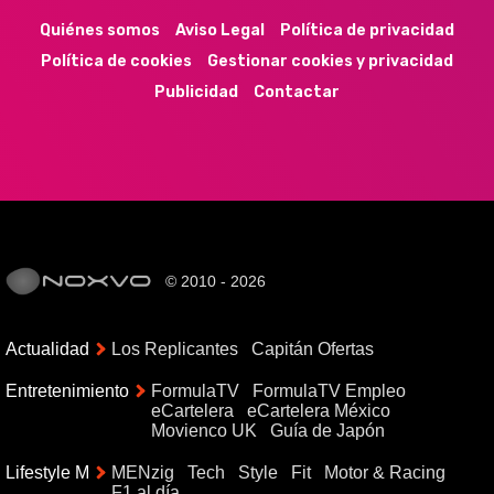
Quiénes somos
Aviso Legal
Política de privacidad
Política de cookies
Gestionar cookies y privacidad
Publicidad
Contactar
© 2010 - 2026
Actualidad
Los Replicantes
Capitán Ofertas
Entretenimiento
FormulaTV
FormulaTV Empleo
eCartelera
eCartelera México
Movienco UK
Guía de Japón
Lifestyle M
MENzig
Tech
Style
Fit
Motor & Racing
F1 al día