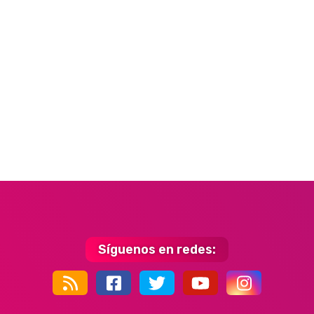
Síguenos en redes:
44k
9k
35k
352