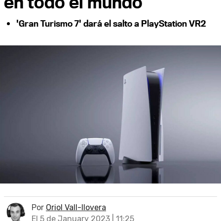
en todo el mundo
'Gran Turismo 7' dará el salto a PlayStation VR2
Por
Oriol Vall-llovera
El 5 de January 2023 | 11:25