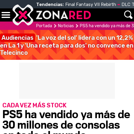
Tendencias:
Final Fantasy VII Rebirth
DLC T
Portada
Noticias
PS5 ha vendido ya más de 3
Audiencias
'La voz del sol' lidera con un 12,2%
en La 1 y 'Una receta para dos' no convence en
Telecinco
CADA VEZ MÁS STOCK
PS5 ha vendido ya más de
30 millones de consolas