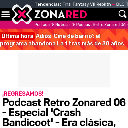
Tendencias:
Final Fantasy VII Rebirth
DLC T
Portada
Noticias
Podcast Retro Zonared 06 - 
Última hora
Adiós 'Cine de barrio': el
programa abandona La 1 tras más de 30 años
¡REGRESAMOS!
Podcast Retro Zonared 06
- Especial 'Crash
Bandicoot' - Era clásica,