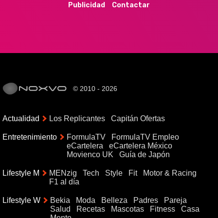
Publicidad
Contactar
© 2010 - 2026
Actualidad
Los Replicantes
Capitán Ofertas
Entretenimiento
FormulaTV
FormulaTV Empleo
eCartelera
eCartelera México
Movienco UK
Guía de Japón
Lifestyle M
MENzig
Tech
Style
Fit
Motor & Racing
F1 al día
Lifestyle W
Bekia
Moda
Belleza
Padres
Pareja
Salud
Recetas
Mascotas
Fitness
Casa
Mente