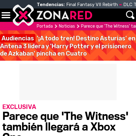
Tendencias:
Final Fantasy VII Rebirth
DLC T
Portada
Noticias
Parece que 'The Witness' ta
Audiencias
'¡A todo tren! Destino Asturias' en
Antena 3 lidera y 'Harry Potter y el prisionero
de Azkaban' pincha en Cuatro
EXCLUSIVA
Parece que 'The Witness'
también llegará a Xbox