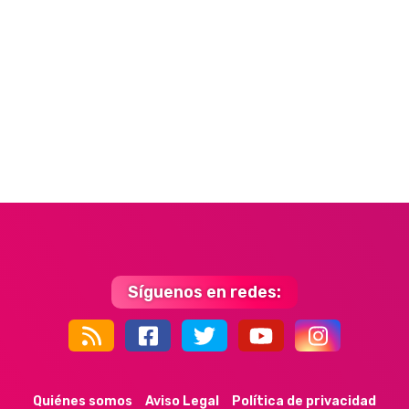
Síguenos en redes:
44k
9k
35k
352
Quiénes somos
Aviso Legal
Política de privacidad