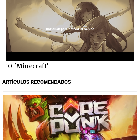
Haz click para activar el sonido
Loaded
:
29.91%
/
Unmute
10. 'Minecraft'
ARTÍCULOS RECOMENDADOS