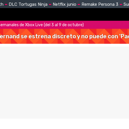
th
DLC Tortugas Ninja
Netflix junio
Remake Persona 3
Su
emanales de Xbox Live (del 3 al 9 de octubre)
Hernand se estrena discreto y no puede con 'Pa