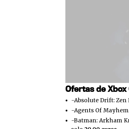
Loaded
:
22.59%
Unmute
Ofertas de Xbox
-Absolute Drift: Zen
-Agents Of Mayhem 
-Batman: Arkham Kn