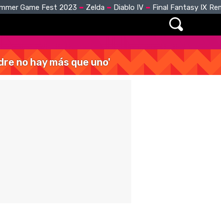
mmer Game Fest 2023
Zelda
Diablo IV
Final Fantasy IX R
dre no hay más que uno'