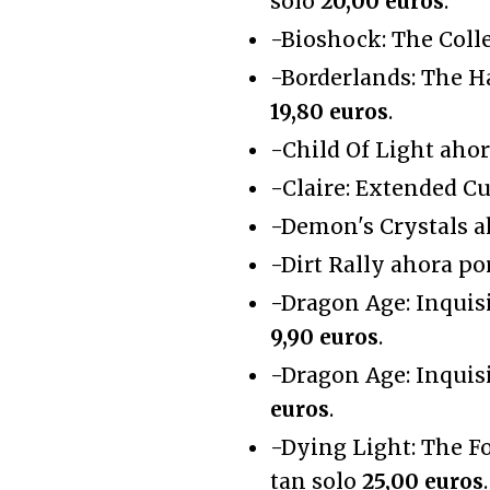
solo
20,00 euros
.
-Bioshock: The Coll
-Borderlands: The H
19,80 euros
.
-Child Of Light ahor
-Claire: Extended Cu
-Demon's Crystals a
-Dirt Rally ahora po
-Dragon Age: Inquis
9,90 euros
.
-Dragon Age: Inquis
euros
.
-Dying Light: The F
tan solo
25,00 euros
.