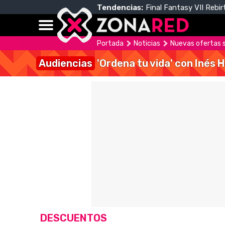
Tendencias:
Final Fantasy VII Rebir
Portada
Noticias
Nuevas ofertas s
Audiencias
'Ordena tu vida' con Inés 
DESCUENTOS