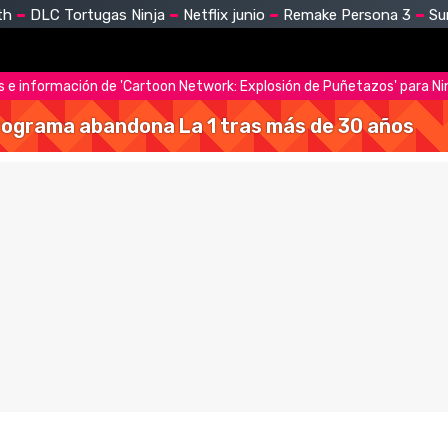
th
DLC Tortugas Ninja
Netflix junio
Remake Persona 3
Su
 e información de 'Cartoon Network: Explosión de Puñetazos' para N
 programa abandona La 1 tras más de 30 años