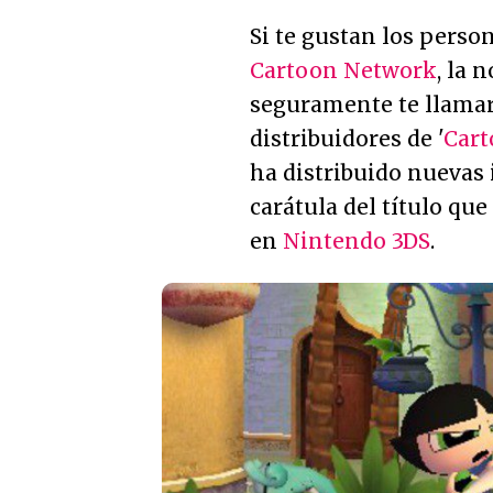
Si te gustan los perso
Cartoon Network
, la 
seguramente te llamar
distribuidores de '
Cart
ha distribuido nuevas
carátula del título que 
en
Nintendo 3DS
.