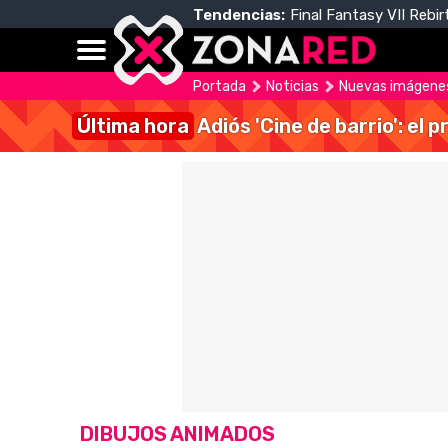
Tendencias:
Final Fantasy VII Rebir
Portada
Noticias
Nuevas imágenes
Última hora
Adiós 'Cine de barrio': el
DIBUJOS ANIMADOS