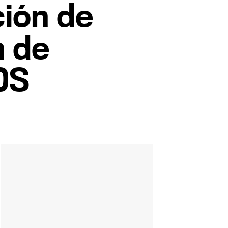
ión de
n de
DS