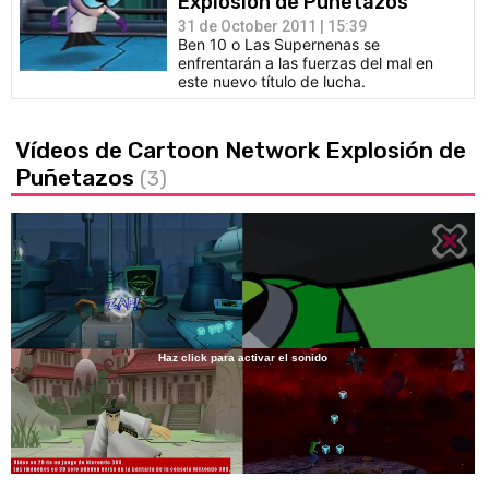
Explosión de Puñetazos'
31 de October 2011 | 15:39
Ben 10 o Las Supernenas se
enfrentarán a las fuerzas del mal en
este nuevo título de lucha.
Vídeos de Cartoon Network Explosión de
Puñetazos
(3)
Haz click para activar el sonido
Loaded
:
100.00%
/
Unmute