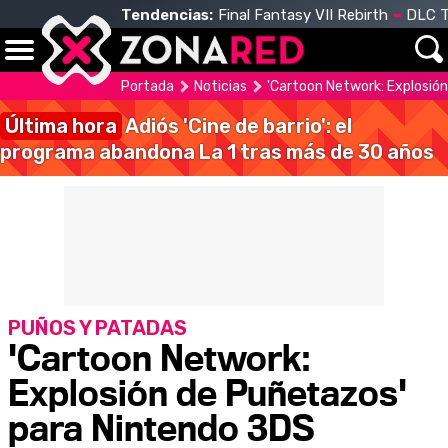
Tendencias:
Final Fantasy VII Rebirth
DLC T
Portada
Noticias
'Cartoon Network: Explosión
Última hora
Adiós 'Cine de barrio': el
programa abandona La 1 tras más de 30 años
PUÑOS Y PATADAS
'Cartoon Network:
Explosión de Puñetazos'
para Nintendo 3DS