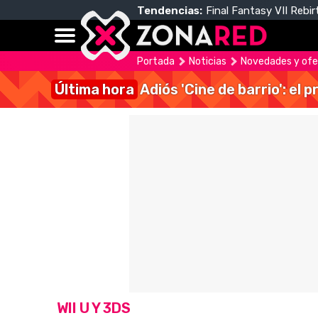
Tendencias:
Final Fantasy VII Rebir
Portada
Noticias
Novedades y ofer
Última hora
Adiós 'Cine de barrio': el
WII U Y 3DS