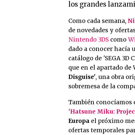
los grandes lanzami
Como cada semana,
Ni
de novedades y oferta
Nintendo 3DS
como
Wi
dado a conocer hacía 
catálogo de 'SEGA 3D C
que en el apartado de
Disguise'
, una obra or
sobremesa de la compa
También conocíamos e
'Hatsune Miku: Projec
Europa
el próximo mes
ofertas temporales pa