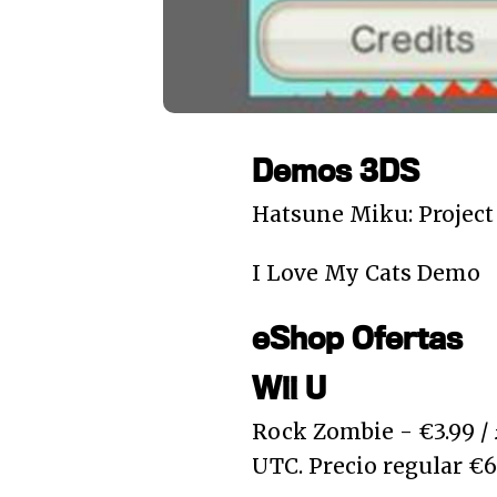
Demos 3DS
Hatsune Miku: Project
I Love My Cats Demo
eShop Ofertas
Wii U
Rock Zombie - €3.99 / £
UTC. Precio regular €6.