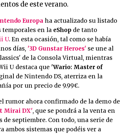
entos de este verano.
ntendo Europa
ha actualizado su listado
s temporales en la
eShop
de tanto
i U
. En esta ocasión, tal como se había
unos días,
'3D Gunstar Heroes'
se une al
lassics' de la Consola Virtual, mientras
 Wii U destaca que
'Wario: Master of
iginal de Nintendo DS, aterriza en la
ñía por un precio de 9.99€.
l rumor ahora confirmado de la demo de
t Mirai DX'
, que se pondrá a la venta en
 de septiembre. Con todo, una serie de
ra ambos sistemas que podéis ver a