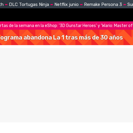
th
DLC Tortugas Ninja
Netflix junio
Remake Persona 3
Su
tas de la semana en la eShop: '3D Gunstar Heroes' y 'Wario: Master of 
 programa abandona La 1 tras más de 30 años