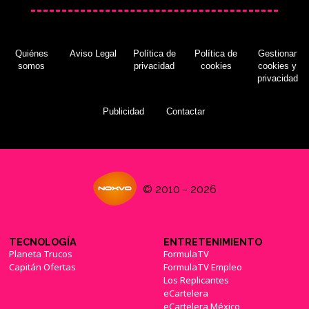
Quiénes
Aviso Legal
Política de
Política de
Gestionar
somos
privacidad
cookies
cookies y
privacidad
Publicidad
Contactar
© 2010 - 2026
TECNOLOGÍA
ENTRETENIMIENTO
Planeta Trucos
FormulaTV
Capitán Ofertas
FormulaTV Empleo
Los Replicantes
eCartelera
eCartelera México