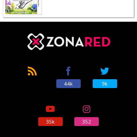
44k
9k
35k
352