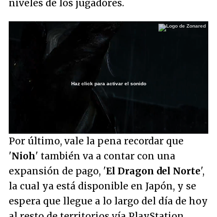
niveles de los jugadores.
Haz click para activar el sonido
Loaded
:
42.94%
/
Unmute
Por último, vale la pena recordar que
'
Nioh
' también va a contar con una
expansión de pago, '
El Dragon del Norte
',
la cual ya está disponible en Japón, y se
espera que llegue a lo largo del día de hoy
al resto de territorios vía PlayStation