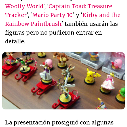
Woolly World
', '
Captain Toad: Treasure
Tracker
', '
Mario Party 10
' y '
Kirby and the
Rainbow Paintbrush
' también usarán las
figuras pero no pudieron entrar en
detalle.
La presentación prosiguió con algunas