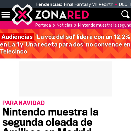
Tendencias:
Final Fantasy VII Rebirth
DLC T
Portada
Noticias
Nintendo muestra la segund
Audiencias
'La voz del sol' lidera con un 12,2%
en La 1 y 'Una receta para dos' no convence en
Telecinco
PARA NAVIDAD
Nintendo muestra la
segunda oleada de