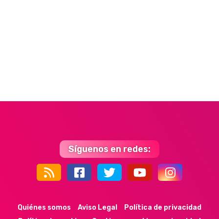
Síguenos en redes:
44k
9k
35k
352
Quiénes somos
Aviso Legal
Política de privacidad