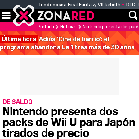
Tendencias:
Final Fantasy VII Rebirth
DLC T
Portada
Noticias
Nintendo presenta dos packs
Última hora
Adiós 'Cine de barrio': el
programa abandona La 1 tras más de 30 años
DE SALDO
Nintendo presenta dos
packs de Wii U para Japón
tirados de precio