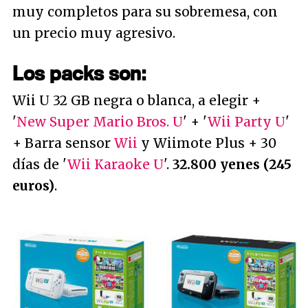
muy completos para su sobremesa, con
un precio muy agresivo.
Los packs son:
Wii U 32 GB negra o blanca, a elegir +
'
New Super Mario Bros. U
' + '
Wii Party U
'
+ Barra sensor
Wii
y Wiimote Plus + 30
días de '
Wii Karaoke U
'.
32.800 yenes (245
euros)
.