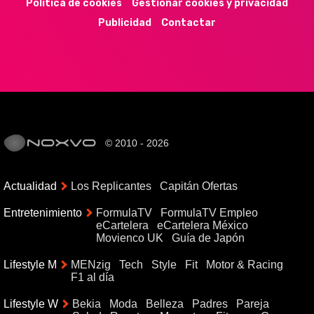
Política de cookies
Gestionar cookies y privacidad
Publicidad
Contactar
© 2010 - 2026
Actualidad
Los Replicantes
Capitán Ofertas
Entretenimiento
FormulaTV
FormulaTV Empleo
eCartelera
eCartelera México
Movienco UK
Guía de Japón
Lifestyle M
MENzig
Tech
Style
Fit
Motor & Racing
F1 al día
Lifestyle W
Bekia
Moda
Belleza
Padres
Pareja