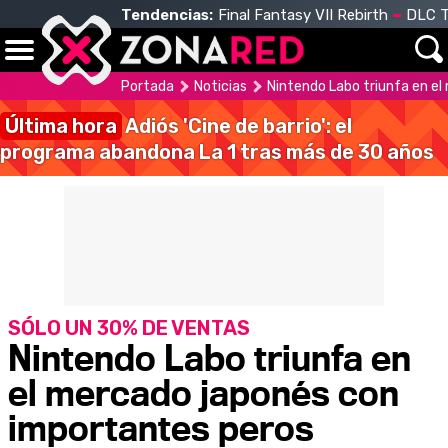
Tendencias:
Final Fantasy VII Rebirth
DLC T
Portada
Noticias
Nintendo Labo triunfa en e
Última hora
Adiós 'Cine de barrio': el
programa abandona La 1 tras más de 30 años
SÓLO UN 30% DE VENTAS
Nintendo Labo triunfa en
el mercado japonés con
importantes peros