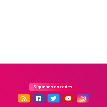
Síguenos en redes:
44k
9k
35k
352