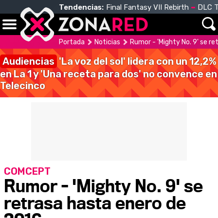
Tendencias:
Final Fantasy VII Rebirth
DLC T
Portada
Noticias
Rumor - 'Mighty No. 9' se r
Audiencias
'La voz del sol' lidera con un 12,2%
en La 1 y 'Una receta para dos' no convence en
Telecinco
COMCEPT
Rumor - 'Mighty No. 9' se
retrasa hasta enero de