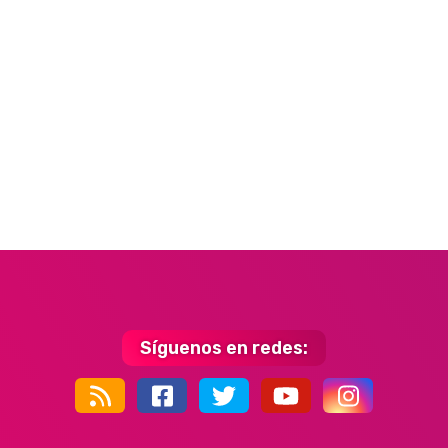
Síguenos en redes:
44k
9k
35k
352