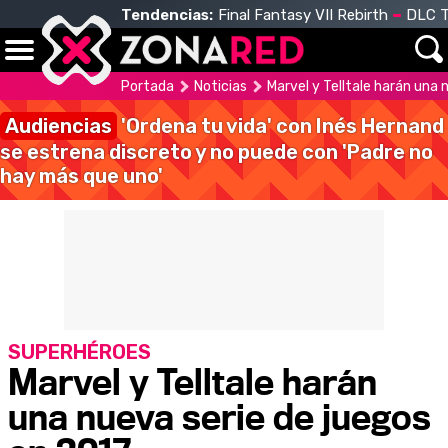
Tendencias:
Final Fantasy VII Rebirth
DLC T
Portada
Noticias
Marvel y Telltale harán una 
Audiencias
'Ordena tu vida' con Inés Hernand
se estrena discreto y no puede con 'Padre no
hay más que uno'
SUPERHÉROES
Marvel y Telltale harán
una nueva serie de juegos