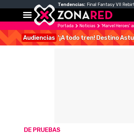
Tendencias:
Final Fantasy VII Rebir
Portada
Noticias
'Marvel Heroes' a
Audiencias
'¡A todo tren! Destino Astu
DE PRUEBAS