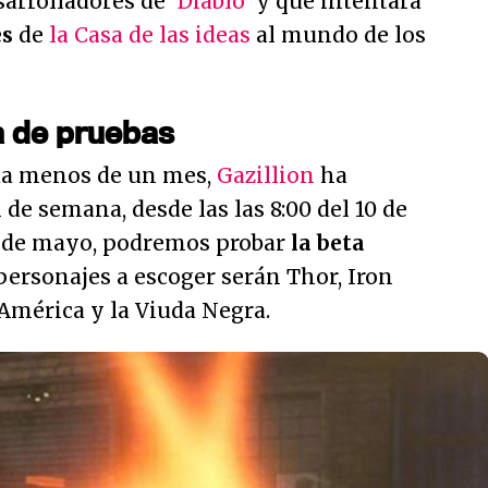
arrolladores de '
Diablo
' y que intentará
es
de
la Casa de las ideas
al mundo de los
a de pruebas
da menos de un mes,
Gazillion
ha
de semana, desde las las 8:00 del 10 de
13 de mayo, podremos probar
la beta
 personajes a escoger serán Thor, Iron
América y la Viuda Negra.