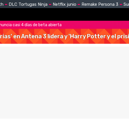
th
DLC Tortugas Ninja
Netflix junio
Remake Persona 3
Su
nuncia casi 4 días de beta abierta
rias' en Antena 3 lidera y 'Harry Potter y el pr