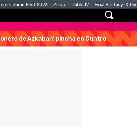
mmer Game Fest 2023
Zelda
Diablo IV
Final Fantasy IX R
isionero de Azkaban' pincha en Cuatro