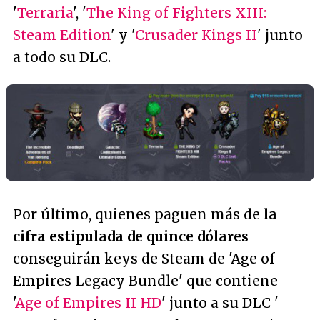
'
Terraria
', '
The King of Fighters XIII:
Steam Edition
' y '
Crusader Kings II
' junto
a todo su DLC.
Por último, quienes paguen más de
la
cifra estipulada de quince dólares
conseguirán keys de Steam de 'Age of
Empires Legacy Bundle' que contiene
'
Age of Empires II HD
' junto a su DLC '