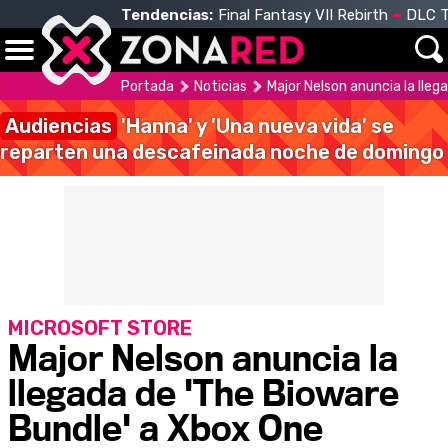
Tendencias:
Final Fantasy VII Rebirth
DLC T
Portada
Noticias
Major Nelson anuncia la lle
Audiencias
'Hanna' y 'Una nueva vida' se
reparten una descafeinada noche de domingo
MICROSOFT STORE
Major Nelson anuncia la
llegada de 'The Bioware
Bundle' a Xbox One