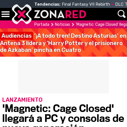
Tendencias:
Final Fantasy VII Rebirth
DLC T
Portada
Noticias
'Magnetic: Cage Closed' lle
Audiencias
'¡A todo tren! Destino Asturias' en
Antena 3 lidera y 'Harry Potter y el prisionero
de Azkaban' pincha en Cuatro
LANZAMIENTO
'Magnetic: Cage Closed'
llegará a PC y consolas de