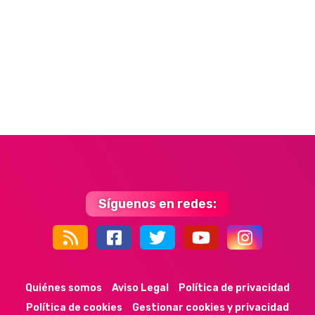
Síguenos en redes:
44k
9k
35k
352
Quiénes somos
Aviso Legal
Política de privacidad
Política de cookies
Gestionar cookies y privacidad