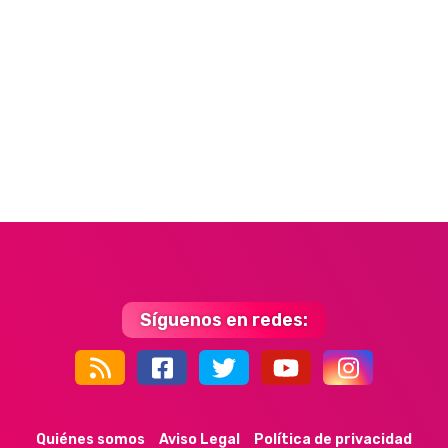
Síguenos en redes:
44k
9k
35k
352
Quiénes somos
Aviso Legal
Política de privacidad