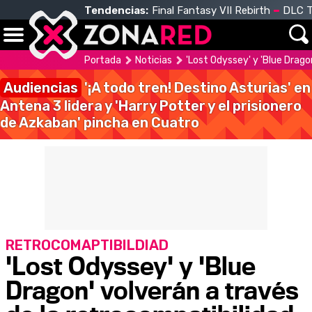
Tendencias:
Final Fantasy VII Rebirth
DLC T
Portada
Noticias
'Lost Odyssey' y 'Blue Drago
Audiencias
'¡A todo tren! Destino Asturias' en
Antena 3 lidera y 'Harry Potter y el prisionero
de Azkaban' pincha en Cuatro
RETROCOMAPTIBILDIAD
'Lost Odyssey' y 'Blue
Dragon' volverán a través