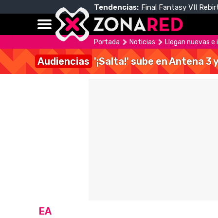
Tendencias:
Final Fantasy VII Rebir
Portada
Noticias
Llegan nuevas e 
Audiencias
'¡Salta!' sube en Antena 3 
EA