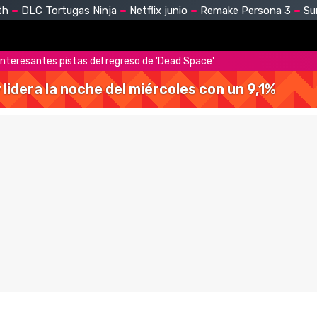
th
DLC Tortugas Ninja
Netflix junio
Remake Persona 3
Su
interesantes pistas del regreso de 'Dead Space'
y lidera la noche del miércoles con un 9,1%