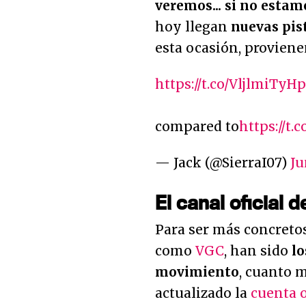
veremos... si no esta
hoy llegan
nuevas pist
esta ocasión, provien
https://t.co/VljlmiTyHp
compared to
https://t.
— Jack (@SierraI07)
Ju
El canal oficial 
Para ser más concreto
como
VGC
, han sido
lo
movimiento
, cuanto 
actualizado la
cuenta o