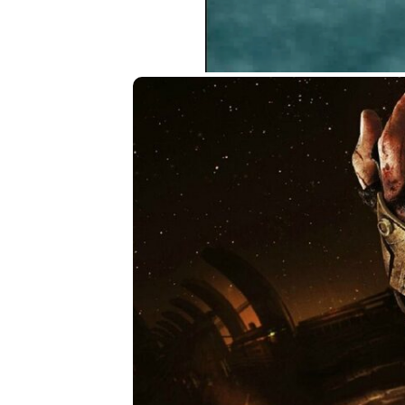
Loaded
:
21.30%
Unmute