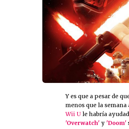
Y es que a pesar de qu
menos que la semana a
Wii U
le habría ayudad
'Overwatch'
y
'Doom'