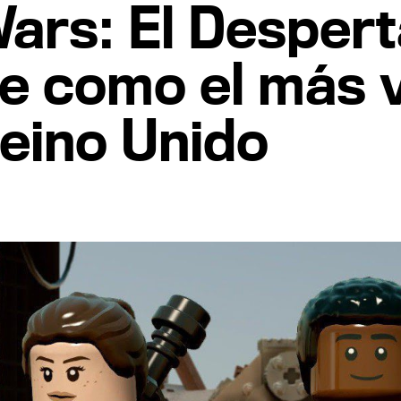
ars: El Despert
te como el más 
eino Unido