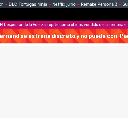
th
DLC Tortugas Ninja
Netflix junio
Remake Persona 3
Su
 El Despertar de la Fuerza' repite como el más vendido de la semana e
Hernand se estrena discreto y no puede con 'Pa