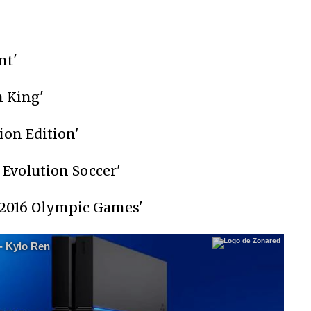
nt'
n King'
tion Edition'
o Evolution Soccer'
o 2016 Olympic Games'
 - Kylo Ren