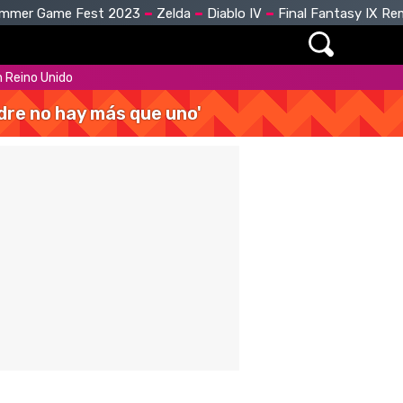
mmer Game Fest 2023
Zelda
Diablo IV
Final Fantasy IX R
n Reino Unido
dre no hay más que uno'