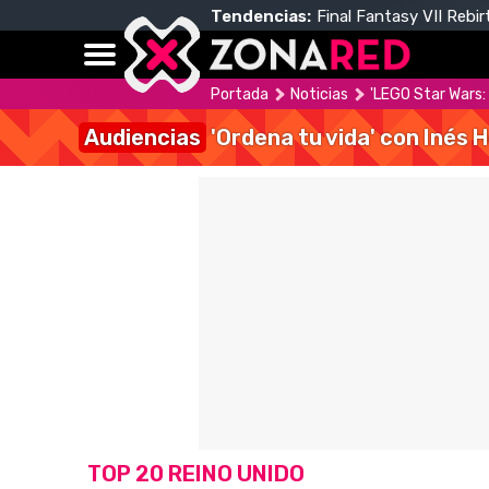
Tendencias:
Final Fantasy VII Rebir
Portada
Noticias
'LEGO Star Wars:
Audiencias
'Ordena tu vida' con Inés 
TOP 20 REINO UNIDO