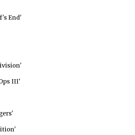
f's End'
ivision'
Ops III'
gers'
ition'