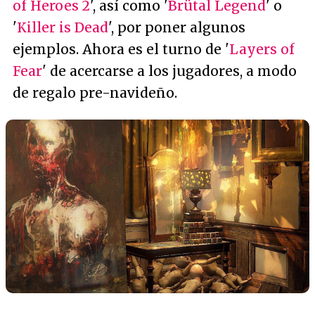
of Heroes 2
', así como '
Brütal Legend
' o
'
Killer is Dead
', por poner algunos
ejemplos. Ahora es el turno de '
Layers of
Fear
' de acercarse a los jugadores, a modo
de regalo pre-navideño.