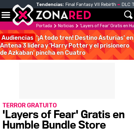
Tendencias:
Final Fantasy VII Rebirth
DLC T
Portada
Noticias
'Layers of Fear' Gratis en 
Audiencias
'¡A todo tren! Destino Asturias' en
Antena 3 lidera y 'Harry Potter y el prisionero
de Azkaban' pincha en Cuatro
TERROR GRATUITO
'Layers of Fear' Gratis en
Humble Bundle Store