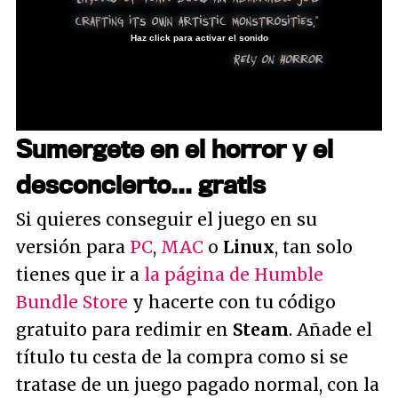
Haz click para activar el sonido
Loaded
:
35.54%
/
Unmute
Sumergete en el horror y el
desconcierto... gratis
Si quieres conseguir el juego en su
versión para
PC
,
MAC
o
Linux
, tan solo
tienes que ir a
la página de Humble
Bundle Store
y hacerte con tu código
gratuito para redimir en
Steam
. Añade el
título tu cesta de la compra como si se
tratase de un juego pagado normal, con la