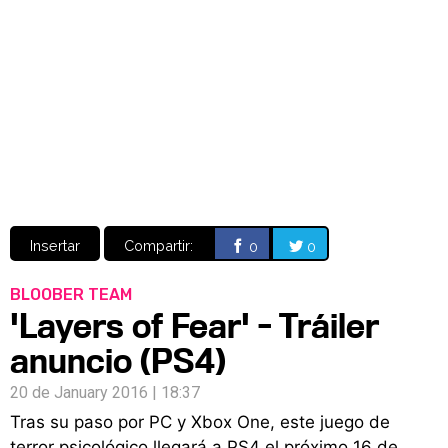
Video
CÓMICS
MANGA
Insertar
Compartir:
0
0
BLOOBER TEAM
'Layers of Fear' - Tráiler
anuncio (PS4)
20 de January 2016 | 18:37
Tras su paso por PC y Xbox One, este juego de
terror psicológico llegará a PS4 el próximo 16 de