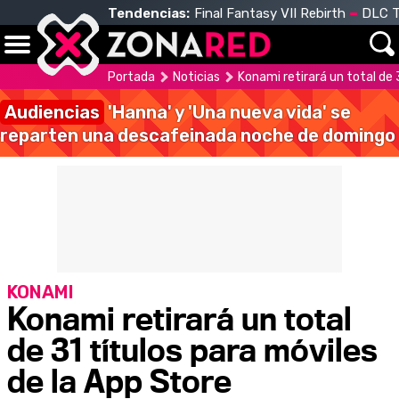
Tendencias:
Final Fantasy VII Rebirth
DLC T
Portada
Noticias
Konami retirará un total de 
Audiencias
'Hanna' y 'Una nueva vida' se
reparten una descafeinada noche de domingo
KONAMI
Konami retirará un total
de 31 títulos para móviles
de la App Store