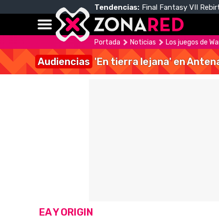
Tendencias:
Final Fantasy VII Rebir
Portada
Noticias
Los juegos de War
Audiencias
'En tierra lejana' en Anten
EA Y ORIGIN