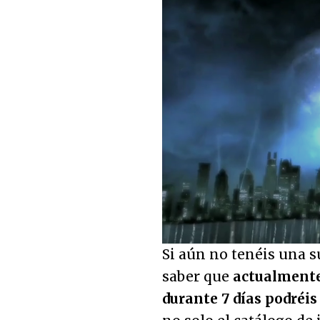
Loaded
:
28.87%
Unmute
Si aún no tenéis una s
saber que
actualmente
durante 7 días podréis