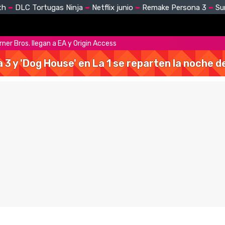
th
DLC Tortugas Ninja
Netflix junio
Remake Persona 3
Su
ner Bros. llegan a EA y Origin Access
a 3 y 'Dog House' en La 1 se reparten la noche 