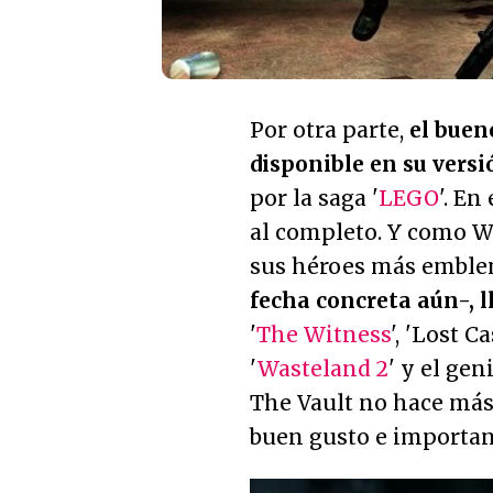
Por otra parte,
el buen
disponible en su vers
por la saga '
LEGO
'. En
al completo. Y como W
sus héroes más emble
fecha concreta aún-, 
'
The Witness
', 'Lost C
'
Wasteland 2
' y el geni
The Vault no hace más
buen gusto e importan