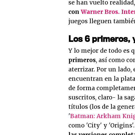
se han vuelto realida
con
Warner Bros. Inte
juegos lleguen tambié
Los 6 primeros, 
Y lo mejor de todo es 
primeros
, así como co
aterrizar. Por un lado,
encuentran en la pla
de forma completament
suscritos, claro- la sag
títulos (los de la gene
'
Batman: Arkham Kni
como 'City' y 'Origins'
las versiones complet