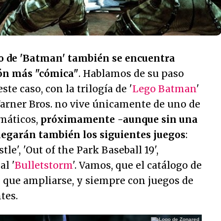
o de 'Batman' también se encuentra
ión más "cómica"
. Hablamos de su paso
 este caso, con la trilogía de '
Lego Batman
'
arner Bros. no vive únicamente de uno de
máticos,
próximamente -aunque sin una
llegarán también los siguientes juegos
:
astle', 'Out of the Park Baseball 19',
al '
Bulletstorm
'. Vamos, que el catálogo de
 que ampliarse, y siempre con juegos de
tes.