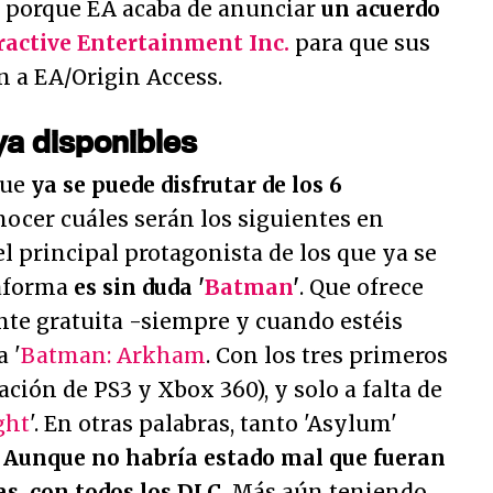
d, porque EA acaba de anunciar
un acuerdo
ractive Entertainment Inc.
para que sus
n a EA/Origin Access.
ya disponibles
que
ya se puede disfrutar de los 6
nocer cuáles serán los siguientes en
 el principal protagonista de los que ya se
taforma
es sin duda '
Batman
'
. Que ofrece
e gratuita -siempre y cuando estéis
a '
Batman: Arkham
. Con los tres primeros
ración de PS3 y Xbox 360), y solo a falta de
ght
'. En otras palabras, tanto 'Asylum'
.
Aunque no habría estado mal que fueran
as, con todos los DLC
. Más aún teniendo