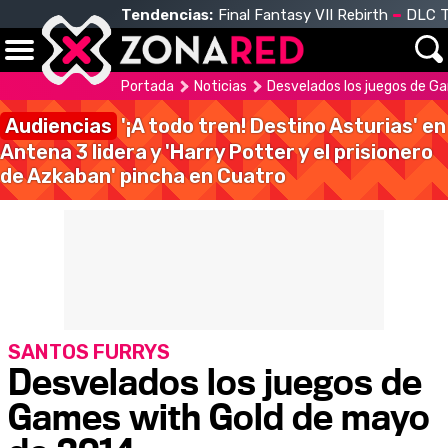
Tendencias:
Final Fantasy VII Rebirth
DLC T
Portada
Noticias
Desvelados los juegos de G
Audiencias
'¡A todo tren! Destino Asturias' en
Antena 3 lidera y 'Harry Potter y el prisionero
de Azkaban' pincha en Cuatro
SANTOS FURRYS
Desvelados los juegos de
Games with Gold de mayo