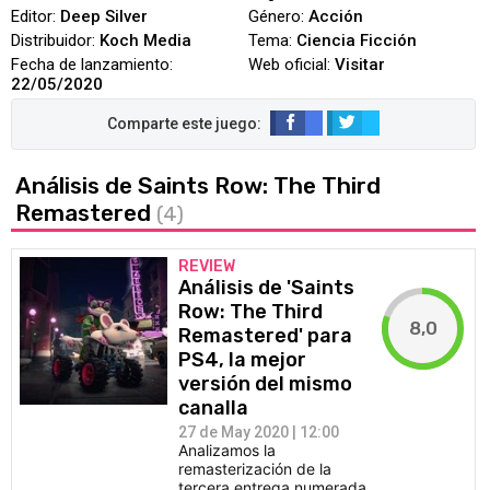
Editor:
Deep Silver
Género:
Acción
Distribuidor:
Koch Media
Tema:
Ciencia Ficción
Fecha de lanzamiento:
Web oficial:
Visitar
22/05/2020
Análisis de Saints Row: The Third
Remastered
(4)
REVIEW
Análisis de 'Saints
Row: The Third
8,0
Remastered' para
PS4, la mejor
versión del mismo
canalla
27 de May 2020 | 12:00
Analizamos la
remasterización de la
tercera entrega numerada