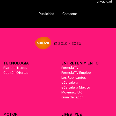
privacidad
Publicidad
Contactar
© 2010 - 2026
TECNOLOGÍA
ENTRETENIMIENTO
Planeta Trucos
FormulaTV
Capitán Ofertas
FormulaTV Empleo
Los Replicantes
eCartelera
eCartelera México
Movienco UK
Guía de Japón
MOTOR
LIFESTYLE