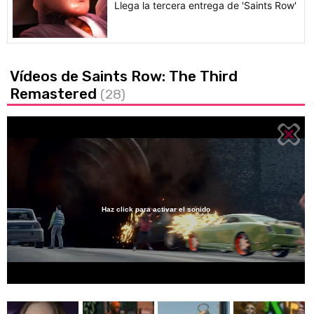
Llega la tercera entrega de 'Saints Row'
Vídeos de Saints Row: The Third
Remastered
(28)
Haz click para activar el sonido
Loaded
:
46.12%
/
Unmute