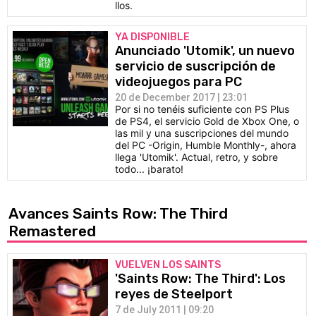
llos.
YA DISPONIBLE
Anunciado 'Utomik', un nuevo
servicio de suscripción de
videojuegos para PC
20 de December 2017 | 23:01
Por si no tenéis suficiente con PS Plus
de PS4, el servicio Gold de Xbox One, o
las mil y una suscripciones del mundo
del PC -Origin, Humble Monthly-, ahora
llega 'Utomik'. Actual, retro, y sobre
todo... ¡barato!
Avances Saints Row: The Third
Remastered
VUELVEN LOS SAINTS
'Saints Row: The Third': Los
reyes de Steelport
7 de July 2011 | 09:20