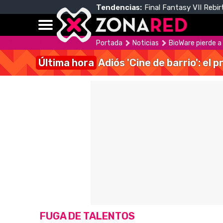
Tendencias:
Final Fantasy VII Rebir
Portada
Noticias
BioWare pierde a
Última hora
Adiós 'Cine de barrio': el
FUGA DE TALENTOS