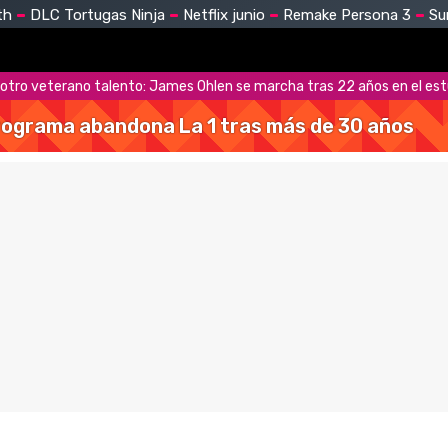
th
DLC Tortugas Ninja
Netflix junio
Remake Persona 3
Su
 otro veterano talento: James Ohlen se marcha tras 22 años en el est
 programa abandona La 1 tras más de 30 años