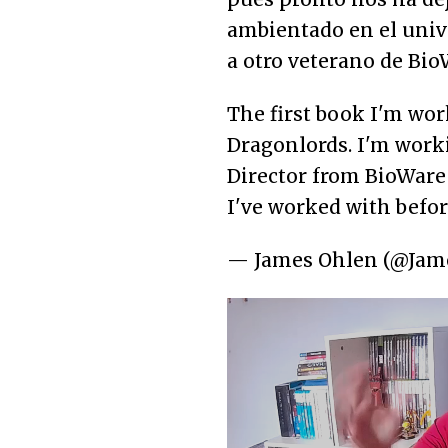
ambientado en el univ
a otro veterano de BioW
The first book I'm wor
Dragonlords. I'm work
Director from BioWare 
I've worked with befor
— James Ohlen (@Jam