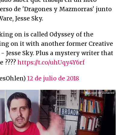
erso de 'Dragones y Mazmorras' junto
are, Jesse Sky.
king on is called Odyssey of the
ing on it with another former Creative
- Jesse Sky. Plus a mystery writer that
e ????
https://t.co/uhUqy4Y6rf
esOhlen)
12 de julio de 2018