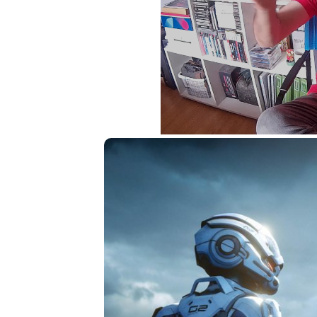
Loaded
:
3.63%
Unmute