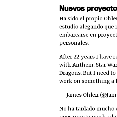
Nuevos proyect
Ha sido el propio Ohl
estudio alegando que n
embarcarse en proyec
personales.
After 22 years I have 
with Anthem, Star Wa
Dragons. But I need to
work on something a l
— James Ohlen (@Jam
No ha tardado mucho en
pues pronto nos ha dej