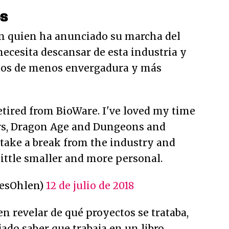
os
en quien ha anunciado su marcha del
ecesita descansar de esta industria y
tos de menos envergadura y más
retired from BioWare. I've loved my time
rs, Dragon Age and Dungeons and
 take a break from the industry and
ittle smaller and more personal.
esOhlen)
12 de julio de 2018
 revelar de qué proyectos se trataba,
ado saber que trabaja en un libro