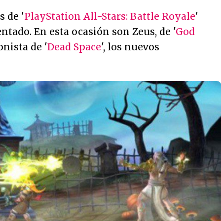
s de '
PlayStation All-Stars: Battle Royale
'
ntado. En esta ocasión son Zeus, de '
God
gonista de '
Dead Space
', los nuevos