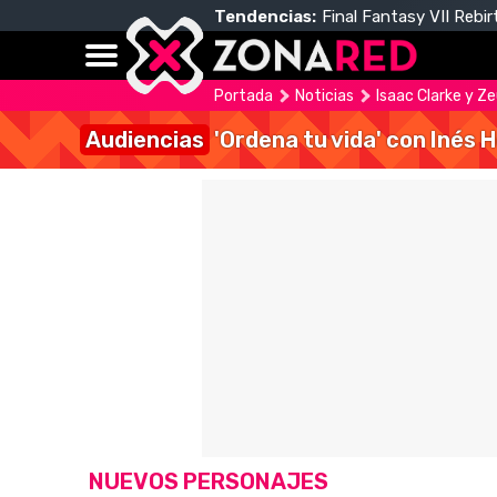
Tendencias:
Final Fantasy VII Rebir
Portada
Noticias
Isaac Clarke y Ze
Audiencias
'Ordena tu vida' con Inés 
NUEVOS PERSONAJES