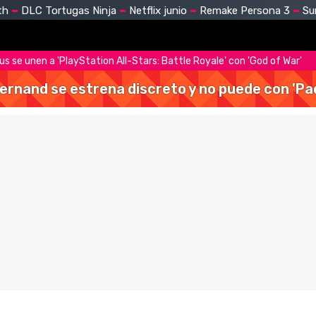
th
DLC Tortugas Ninja
Netflix junio
Remake Persona 3
Su
us se unen a 'PlayStation All-Stars: Battle Royale' con 'God of War'
Hernand se estrena discreto y no puede con 'Pa