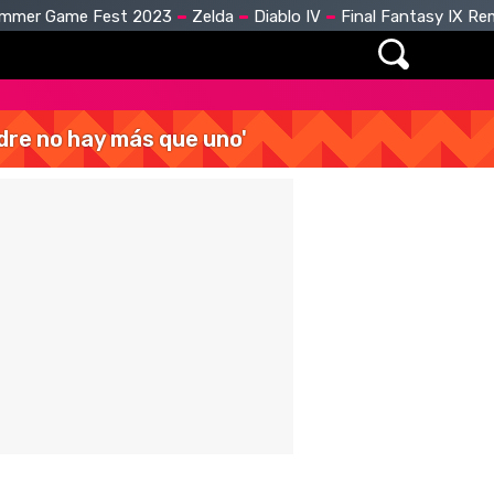
mmer Game Fest 2023
Zelda
Diablo IV
Final Fantasy IX R
dre no hay más que uno'