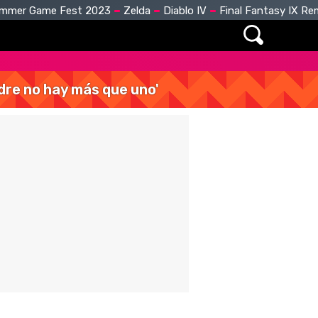
mmer Game Fest 2023
Zelda
Diablo IV
Final Fantasy IX R
dre no hay más que uno'