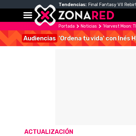
Tendencias:
Final Fantasy VII Rebir
Portada
Noticias
'Harvest Moon: Th
Audiencias
'Ordena tu vida' con Inés 
ACTUALIZACIÓN