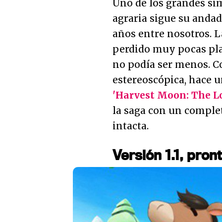
Uno de los grandes si
agraria sigue su anda
años entre nosotros. L
perdido muy pocas plat
no podía ser menos. Co
estereoscópica, hace 
'Harvest Moon: The Lo
la saga con un complet
intacta.
Versión 1.1, pron