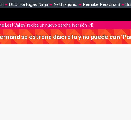
th
DLC Tortugas Ninja
Netflix junio
Remake Persona 3
Su
e Lost Valley' recibe un nuevo parche (versión 1.1)
Hernand se estrena discreto y no puede con 'Pa