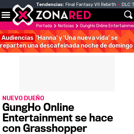
Tendencias:
Final Fantasy VII Rebirth
DLC T
Portada
Noticias
GungHo Online Entertainme
Audiencias
'Hanna' y 'Una nueva vida' se
reparten una descafeinada noche de domingo
NUEVO DUEÑO
GungHo Online
Entertainment se hace
con Grasshopper