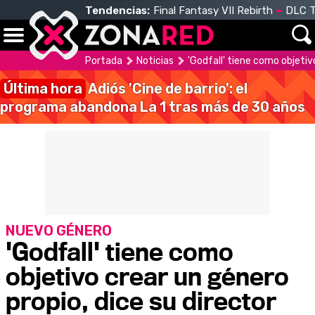
Tendencias:
Final Fantasy VII Rebirth
DLC T
Portada
Noticias
'Godfall' tiene como objetiv
Última hora
Adiós 'Cine de barrio': el
programa abandona La 1 tras más de 30 años
NUEVO GÉNERO
'Godfall' tiene como
objetivo crear un género
propio, dice su director