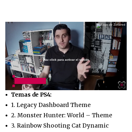
Haz click para activar el sonido
Loaded
:
2.43%
/
Unmute
Temas de PS4:
1. Legacy Dashboard Theme
2. Monster Hunter: World – Theme
3. Rainbow Shooting Cat Dynamic