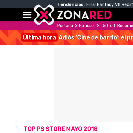
Tendencias:
Final Fantasy VII Rebir
Portada
Noticias
'Detroit: Become
Última hora
Adiós 'Cine de barrio': el
TOP PS STORE MAYO 2018