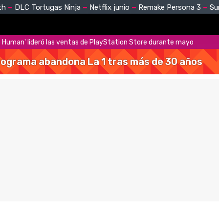
th
DLC Tortugas Ninja
Netflix junio
Remake Persona 3
Su
 Human' lideró las ventas de PlayStation Store durante mayo
 programa abandona La 1 tras más de 30 años