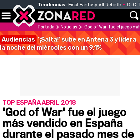
Tendencias:
Final Fantasy VII Rebirth
DLC T
Portada
Noticias
'God of War' fue el juego m
Audiencias
'¡Salta!' sube en Antena 3 y lidera
la noche del miércoles con un 9,1%
TOP ESPAÑA ABRIL 2018
'God of War' fue el juego
más vendido en España
durante el pasado mes de