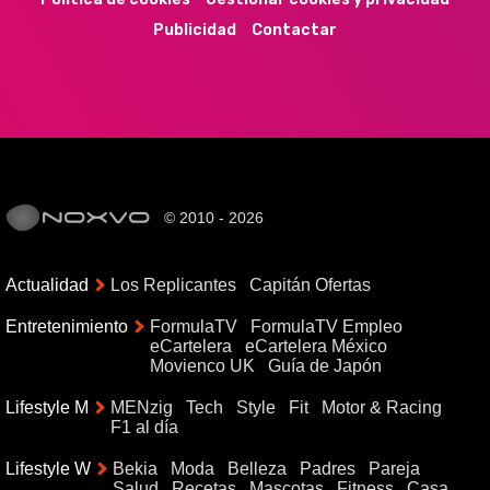
Publicidad
Contactar
© 2010 - 2026
Actualidad
Los Replicantes
Capitán Ofertas
Entretenimiento
FormulaTV
FormulaTV Empleo
eCartelera
eCartelera México
Movienco UK
Guía de Japón
Lifestyle M
MENzig
Tech
Style
Fit
Motor & Racing
F1 al día
Lifestyle W
Bekia
Moda
Belleza
Padres
Pareja
Salud
Recetas
Mascotas
Fitness
Casa