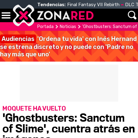
Tendencias:
Final Fantasy VII Rebirth
DLC T
Portada
Noticias
'Ghostbusters: Sanctum of 
Audiencias
'Ordena tu vida' con Inés Hernand
se estrena discreto y no puede con 'Padre no
hay más que uno'
MOQUETE HA VUELTO
'Ghostbusters: Sanctum
of Slime', cuentra atrás en