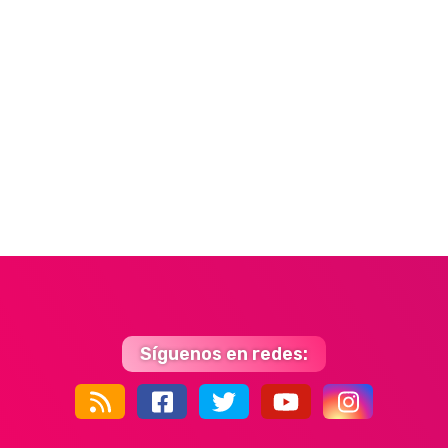
Síguenos en redes:
44k
9k
35k
352