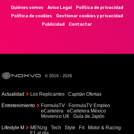
Quiénes somos
Aviso Legal
Política de privacidad
Política de cookies
Gestionar cookies y privacidad
Publicidad
Contactar
© 2010 - 2026
Actualidad
Los Replicantes
Capitán Ofertas
Entretenimiento
FormulaTV
FormulaTV Empleo
eCartelera
eCartelera México
Movienco UK
Guía de Japón
Lifestyle M
MENzig
Tech
Style
Fit
Motor & Racing
F1 al día