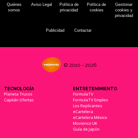
Quiénes
Aviso Legal
Política de
Política de
Gestionar
somos
privacidad
cookies
cookies y
privacidad
Publicidad
Contactar
© 2010 - 2026
TECNOLOGÍA
ENTRETENIMIENTO
Planeta Trucos
FormulaTV
Capitán Ofertas
FormulaTV Empleo
Los Replicantes
eCartelera
eCartelera México
Movienco UK
Guía de Japón