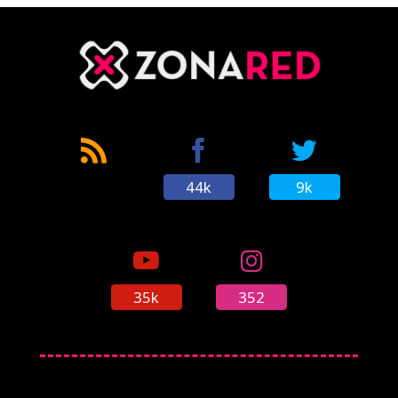
44k
9k
35k
352