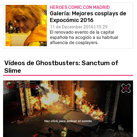
HEROES COMIC CON MADRID
Galería: Mejores cosplays de
Expocómic 2016
11 de December 2016 | 15:29
El renovado evento de la capital
española ha acogido a su habitual
afluencia de cosplayers.
Vídeos de Ghostbusters: Sanctum of
Slime
Haz click para activar el sonido
Loaded
:
92.75%