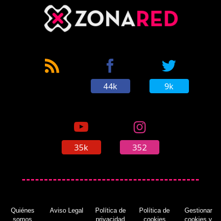
44k
9k
35k
352
Quiénes
Aviso Legal
Política de
Política de
Gestionar
somos
privacidad
cookies
cookies y