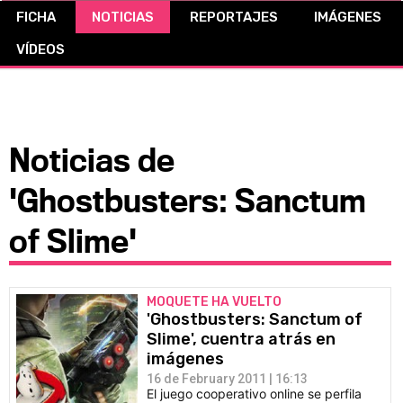
FICHA
NOTICIAS
REPORTAJES
IMÁGENES
CÓMICS
VÍDEOS
MANGA
Noticias de
'Ghostbusters: Sanctum
of Slime'
MOQUETE HA VUELTO
'Ghostbusters: Sanctum of
Slime', cuentra atrás en
imágenes
16 de February 2011 | 16:13
El juego cooperativo online se perfila