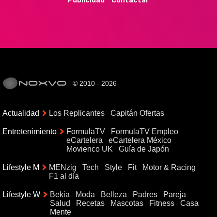
Publicidad
Contactar
© 2010 - 2026
Actualidad
Los Replicantes
Capitán Ofertas
Entretenimiento
FormulaTV
FormulaTV Empleo
eCartelera
eCartelera México
Movienco UK
Guía de Japón
Lifestyle M
MENzig
Tech
Style
Fit
Motor & Racing
F1 al día
Lifestyle W
Bekia
Moda
Belleza
Padres
Pareja
Salud
Recetas
Mascotas
Fitness
Casa
Mente