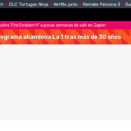
th
DLC Tortugas Ninja
Netflix junio
Remake Persona 3
Su
sobre 'Fire Emblem If' a pocas semanas de salir en Japón
 programa abandona La 1 tras más de 30 años