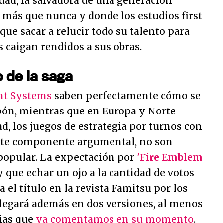
idad, la salvadora de una generación
 más que nunca y donde los estudios first
que sacar a relucir todo su talento para
 caigan rendidos a sus obras.
 de la saga
ent Systems
saben perfectamente cómo se
ipón, mientras que en Europa y Norte
d, los juegos de estrategia por turnos con
erte componente argumental, no son
 popular. La expectación por
'Fire Emblem
y que echar un ojo a la cantidad de votos
 el título en la revista Famitsu por los
llegará además en dos versiones, al menos
cias que
ya comentamos en su momento
.