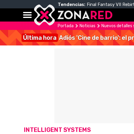
Tendencias:
Final Fantasy VII Rebir
Portada
Noticias
Nuevos detalles 
Última hora
Adiós 'Cine de barrio': el
INTELLIGENT SYSTEMS