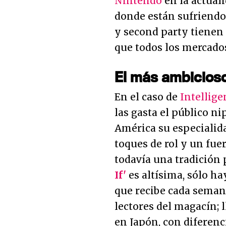
Nintendo
en la actual
donde están sufriendo
y second party tienen 
que todos los mercados
El más ambicioso
En el caso de
Intellig
las gasta el público n
América su especialida
toques de rol y un fu
todavía una tradición
If'
es altísima, sólo ha
que recibe cada semana
lectores del magacín; 
en Japón, con diferen