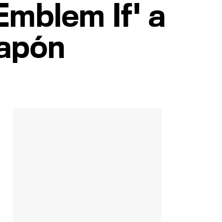
Emblem If' a
Japón