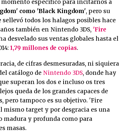
n momento específico para incitarnos a
ngdom' como 'Black Kingdom'
, pero su
e sellevó todos los halagos posibles hace
 años también en Nintendo 3DS,
'Fire
 ha desvelado sus ventas globales hasta el
014:
1,79 millones de copias
.
acia, de cifras desmesuradas, ni siquiera
del catálogo de
Nintendo 3DS
, donde hay
que superan los dos e incluso os tres
lejos queda de los grandes capaces de
, pero tampoco es su objetivo. 'Fire
l mismo target y por desgracia es una
o madura y profunda como para
es masas.