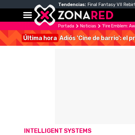
Tendencias:
Final Fantasy VII Rebir
Portada
Noticias
'Fire Emblem: Aw
Última hora
Adiós 'Cine de barrio': el
INTELLIGENT SYSTEMS