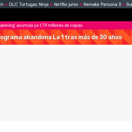
th
DLC Tortugas Ninja
Netflix junio
Remake Persona 3
Su
akening' acumula ya 1.79 millones de copias
 programa abandona La 1 tras más de 30 años