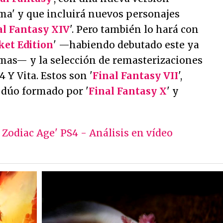
a' y que incluirá nuevos personajes
al Fantasy XIV
'. Pero también lo hará con
ket Edition
' —habiendo debutado este ya
rmas— y la selección de remasterizaciones
 Y Vita. Estos son '
Final Fantasy VII
',
l dúo formado por '
Final Fantasy X
' y
 Zodiac Age' PS4 - Análisis en vídeo