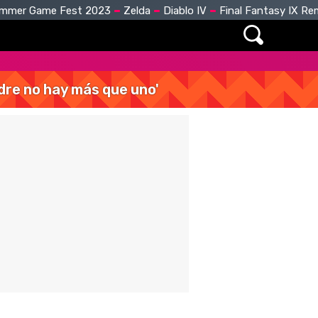
mmer Game Fest 2023
Zelda
Diablo IV
Final Fantasy IX R
dre no hay más que uno'