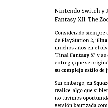
Nintendo Switch y 
Fantasy XII: The Zod
Considerado siempre c
de PlayStation 2, '
Fina
muchos años en el olvid
'
Final Fantasy X
' y se
entrega, que se orig
su complejo estilo de 
Sin embargo,
en Squar
Ivalice
, algo que si bi
no tuvimos oportunida
versión bautizada com