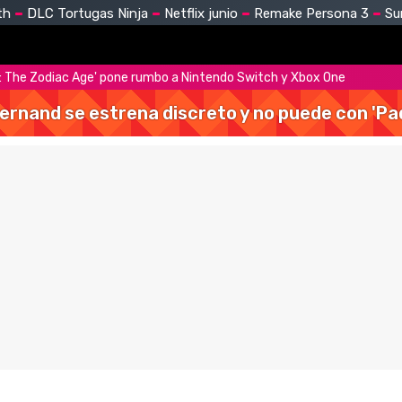
th
DLC Tortugas Ninja
Netflix junio
Remake Persona 3
Su
II: The Zodiac Age' pone rumbo a Nintendo Switch y Xbox One
Hernand se estrena discreto y no puede con 'Pa