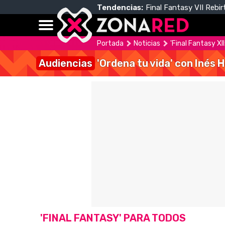
Tendencias:
Final Fantasy VII Rebir
Portada
Noticias
'Final Fantasy X
Audiencias
'Ordena tu vida' con Inés 
'FINAL FANTASY' PARA TODOS