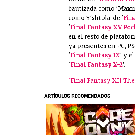
bautizada como 'Maxim
como Y'shtola, de '
Fin
'
Final Fantasy XV Poc
en el resto de platafo
ya presentes en PC, PS4
'
Final Fantasy IX
' y e
'
Final Fantasy X-2
'.
'Final Fantasy XII The
ARTÍCULOS RECOMENDADOS