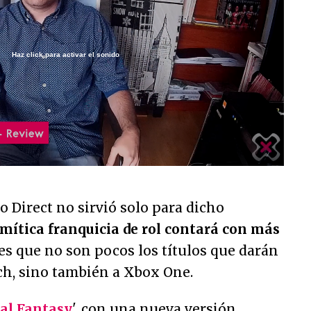
Haz click para activar el sonido
/
o Direct no sirvió solo para dicho
 mítica franquicia de rol contará con más
 es que no son pocos los títulos que darán
tch, sino también a Xbox One.
nal Fantasy
', con una nueva versión