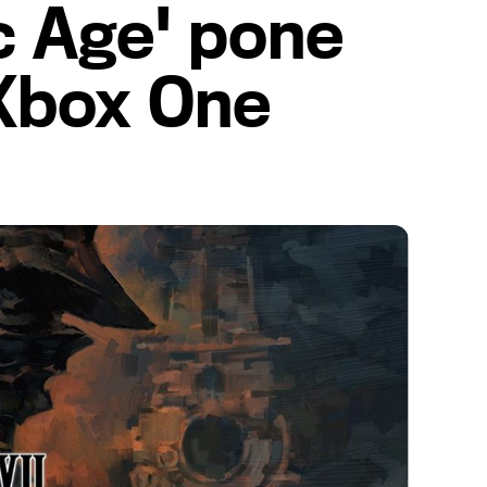
ac Age' pone
Xbox One