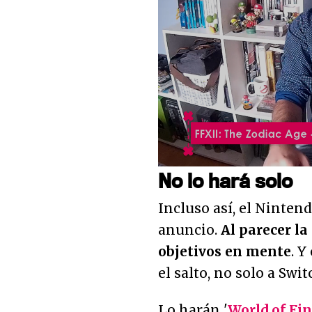
Loaded
:
7.28%
Unmute
No lo hará solo
Incluso así, el Nintend
anuncio.
Al parecer la
objetivos en mente
. Y
el salto, no solo a Swi
Lo harán '
World of Fi