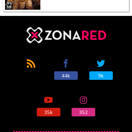
44k
9k
35k
352