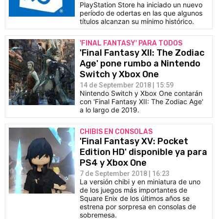
PlayStation Store ha iniciado un nuevo
período de odertas en las que algunos
títulos alcanzan su mínimo histórico.
'FINAL FANTASY' PARA TODOS
'Final Fantasy XII: The Zodiac
Age' pone rumbo a Nintendo
Switch y Xbox One
14 de September 2018 | 15:59
Nintendo Switch y Xbox One contarán
con 'Final Fantasy XII: The Zodiac Age'
a lo largo de 2019.
CHIBIS EN CONSOLAS
'Final Fantasy XV: Pocket
Edition HD' disponible ya para
PS4 y Xbox One
7 de September 2018 | 16:23
La versión chibi y en miniatura de uno
de los juegos más importantes de
Square Enix de los últimos años se
estrena por sorpresa en consolas de
sobremesa.