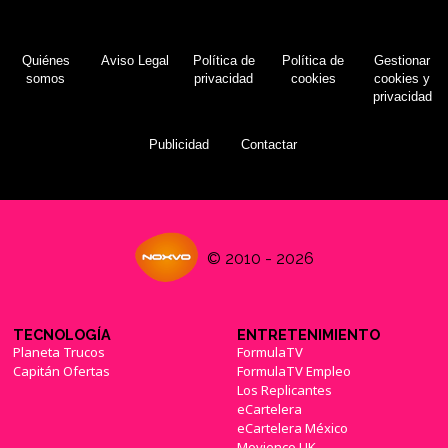
Quiénes
Aviso Legal
Política de
Política de
Gestionar
somos
privacidad
cookies
cookies y
privacidad
Publicidad
Contactar
© 2010 - 2026
TECNOLOGÍA
ENTRETENIMIENTO
Planeta Trucos
FormulaTV
Capitán Ofertas
FormulaTV Empleo
Los Replicantes
eCartelera
eCartelera México
Movienco UK