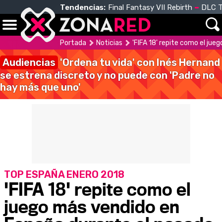
Tendencias:
Final Fantasy VII Rebirth
DLC T
Portada
Noticias
'FIFA 18' repite como el ju
Audiencias
'Ordena tu vida' con Inés Hernand
se estrena discreto y no puede con 'Padre no
hay más que uno'
TOP ESPAÑA ENERO 2018
'FIFA 18' repite como el
juego más vendido en