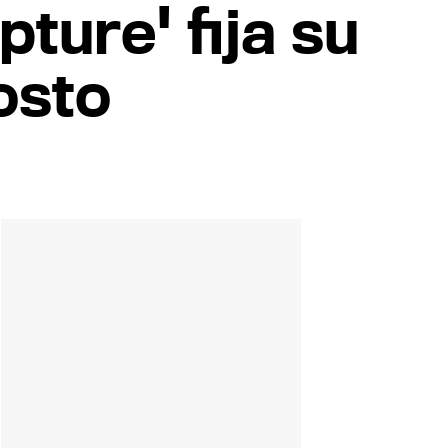
ture' fija su
osto