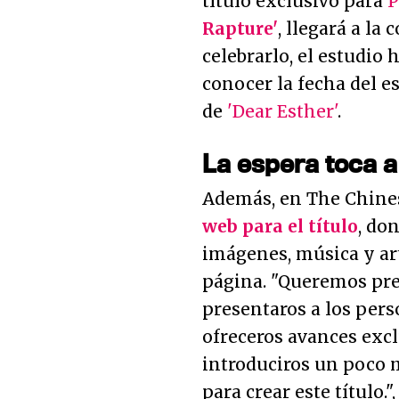
título exclusivo para
P
Rapture'
, llegará a la
celebrarlo, el estudio 
conocer la fecha del e
de
'Dear Esther'
.
La espera toca a 
Además, en The Chin
web para el título
, do
imágenes, música y ar
página.
"Queremos prep
presentaros a los perso
ofreceros avances excl
introduciros un poco 
para crear este título."