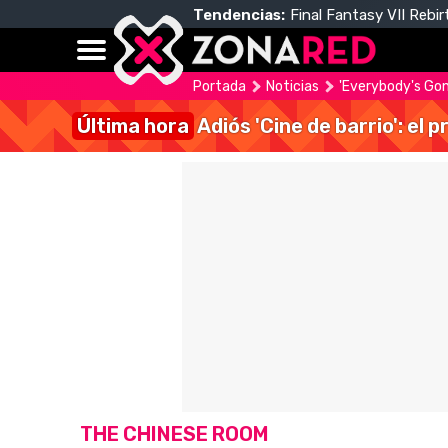
Tendencias:
Final Fantasy VII Rebir
Portada
Noticias
'Everybody's Gon
Última hora
Adiós 'Cine de barrio': el
THE CHINESE ROOM