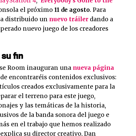
layStation 4
,
'Everybody's Gone to the
 consola el próximo
11 de agosto
. Para
ha distribuido un
nuevo tráiler
dando a
sperado nuevo juego de los creadores
su fin
ese Room inauguran una
nueva página
nde encontraréis contenidos exclusivos:
tículos creados exclusivamente para la
arar el terreno para este juego,
najes y las temáticas de la historia,
usivos de la banda sonora del juego e
más en el trabajo que hemos realizado
, explica su director creativo, Dan