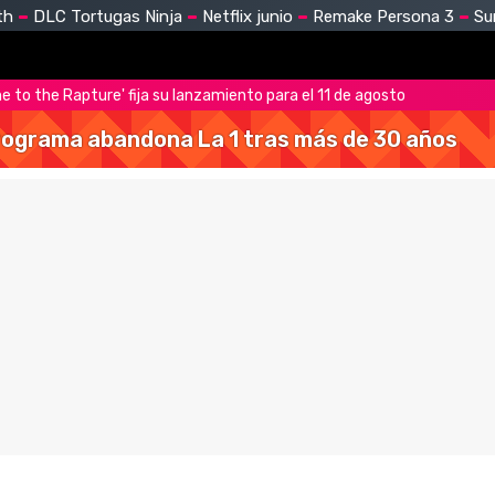
th
DLC Tortugas Ninja
Netflix junio
Remake Persona 3
Su
e to the Rapture' fija su lanzamiento para el 11 de agosto
 programa abandona La 1 tras más de 30 años