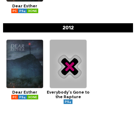
Dear Esther
CÓMICS
PC
PS4
XONE
MANGA
2012
Dear Esther
Everybody's Gone to
the Rapture
PC
PS4
XONE
PS4