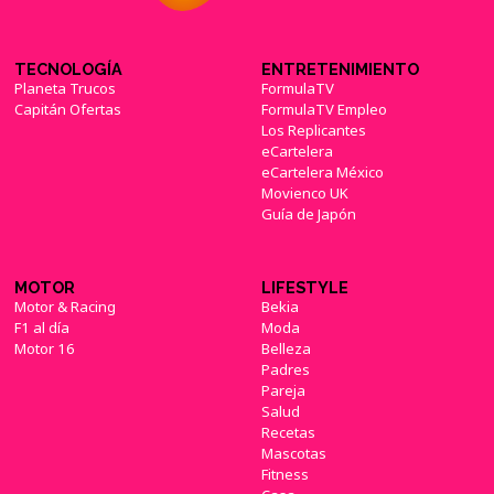
TECNOLOGÍA
ENTRETENIMIENTO
Planeta Trucos
FormulaTV
Capitán Ofertas
FormulaTV Empleo
Los Replicantes
eCartelera
eCartelera México
Movienco UK
Guía de Japón
MOTOR
LIFESTYLE
Motor & Racing
Bekia
F1 al día
Moda
Motor 16
Belleza
Padres
Pareja
Salud
Recetas
Mascotas
Fitness