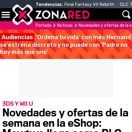
Tendencias:
Final Fantasy VII Rebirth
DLC T
Portada
Noticias
Novedades y ofertas de la 
Audiencias
'Ordena tu vida' con Inés Hernand
se estrena discreto y no puede con 'Padre no
hay más que uno'
3DS Y WII U
Novedades y ofertas de la
semana en la eShop: